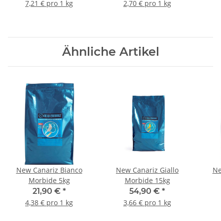
20kg
7,21 € pro 1 kg
2,70 € pro 1 kg
Ähnliche Artikel
New Canariz Bianco
New Canariz Giallo
Ne
Morbide 5kg
Morbide 15kg
21,90 €
*
54,90 €
*
4,38 € pro 1 kg
3,66 € pro 1 kg