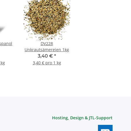
spanol
DV228
Unkrautsämereien 1kg
3,40 €
*
 kg
3,40 € pro 1 kg
Hosting, Design & JTL-Support