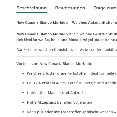
Beschreibung
Bewertungen
Frage zum 
New Canariz Bianco Morbido – Weiches Aufzuchtfutter 
New Canariz Bianco Morbido
ist ein
weiches Aufzuchtfut
sich ideal für
weiße, helle und Mosaik-Vögel
, da es
keine 
Dank seiner
weichen Konsistenz
ist es besonders
bekömm
Vorteile von New Canariz Bianco Morbido:
Weiches Eifutter ohne Farbstoffe
– ideal für helle
Ca. 12% Protein & 17% Fett
für Energie und Kondit
Unterstützt
Mauser und Aufzucht
Hohe Akzeptanz
bei allen Vogelarten
Kann
pur oder mit Farbstoffen gemischt
werden – z