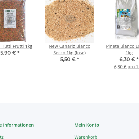
 Tutti Frutti 1kg
New Canariz Bianco
Pineta Blanco E
Secco 1kg (lose)
1kg
5,90 €
*
5,50 €
*
6,30 €
*
6,30 € pro 1
e Informationen
Mein Konto
tz
Warenkorb