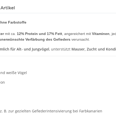
Artikel
ohne Farbstoffe
ter
mit ca.
12% Protein und 17% Fett
, angereichert mit
Vitaminen
, j
unerwünschte Verfärbung des Gefieders
verursacht.
lich für Alt- und Jungvögel
, unterstützt
Mauser, Zucht und Kondi
 und weiße Vögel
ion
. B. zur gezielten Gefiederintensivierung bei Farbkanarien