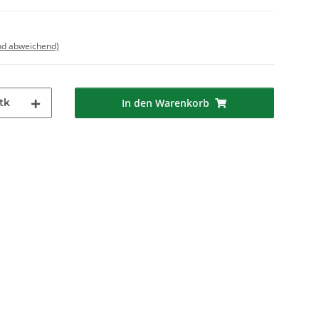
nd abweichend)
tk
In den Warenkorb