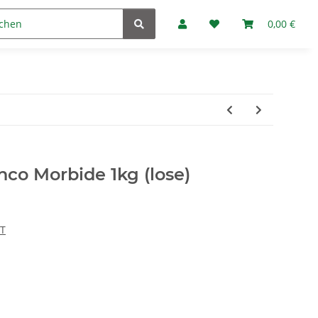
Marken
Fan-Club
0,00 €
co Morbide 1kg (lose)
IT