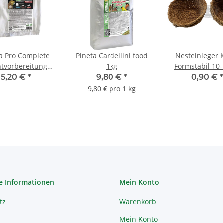
a Pro Complete
Pineta Cardellini food
Nesteinleger 
tvorbereitung
1kg
Formstabil 10
500g
5,20 €
*
9,80 €
*
0,90 €
*
9,80 € pro 1 kg
e Informationen
Mein Konto
tz
Warenkorb
Mein Konto