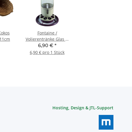
Kokos
Fontaine /
-11cm
Volierentränke Glas 1l
braun
6,90 €
*
6,90 € pro 1 Stück
Hosting, Design & JTL-Support