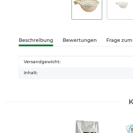
Beschreibung
Bewertungen
Frage zum 
Produkteigenschaft
Wert
Versandgewicht:
Inhalt:
K