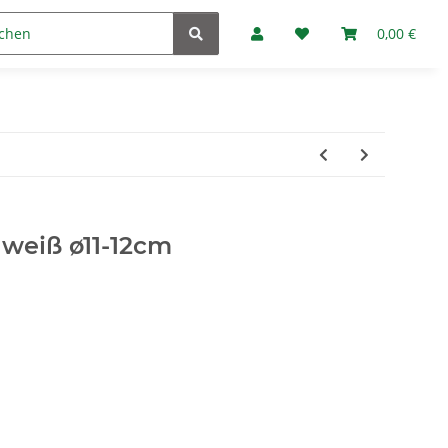
Marken
Fan-Club
0,00 €
 weiß ø11-12cm