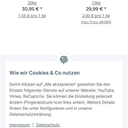
20kg
15kg
30,95 €
*
29,99 €
*
1,55 € pro 1 kg
2,00 € pro 1 kg
Alter Preis:
34,95 €
Wie wir Cookies & Co nutzen
Informationen
Durch Klicken auf „Alle akzeptieren“ gestatten Sie den
Einsatz folgender Dienste auf unserer Website: YouTube,
Gesetzliche Informationen
Vimeo, ReCaptcha. Sie können die Einstellung jederzeit
ändern (Fingerabdruck-Icon links unten). Weitere Details
Mein Konto
finden Sie unter
Konfigurieren
und in unserer
Datenschutzerklärung
.
Hosting, Design & JTL-Support
Impressum
|
Datenschutz