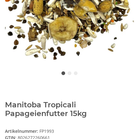
Manitoba Tropicali
Papageienfutter 15kg
Artikelnummer:
FP1993
GTIN:
8026272260661