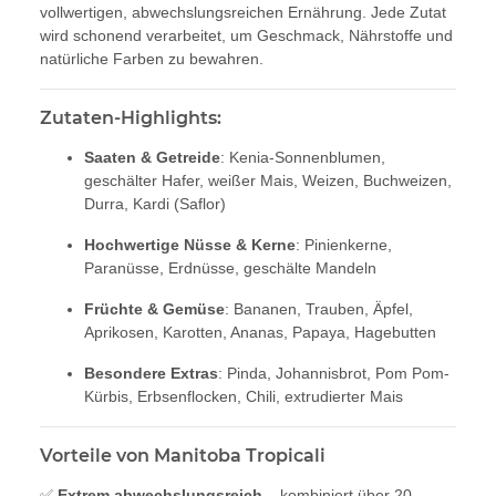
vollwertigen, abwechslungsreichen Ernährung. Jede Zutat
wird schonend verarbeitet, um Geschmack, Nährstoffe und
natürliche Farben zu bewahren.
Zutaten-Highlights:
Saaten & Getreide
: Kenia-Sonnenblumen,
geschälter Hafer, weißer Mais, Weizen, Buchweizen,
Durra, Kardi (Saflor)
Hochwertige Nüsse & Kerne
: Pinienkerne,
Paranüsse, Erdnüsse, geschälte Mandeln
Früchte & Gemüse
: Bananen, Trauben, Äpfel,
Aprikosen, Karotten, Ananas, Papaya, Hagebutten
Besondere Extras
: Pinda, Johannisbrot, Pom Pom-
Kürbis, Erbsenflocken, Chili, extrudierter Mais
Vorteile von Manitoba Tropicali
✅
Extrem abwechslungsreich
– kombiniert über 20