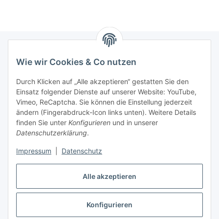
Wie wir Cookies & Co nutzen
Informationen
Durch Klicken auf „Alle akzeptieren“ gestatten Sie den
Einsatz folgender Dienste auf unserer Website: YouTube,
Gesetzliche Informationen
Vimeo, ReCaptcha. Sie können die Einstellung jederzeit
ändern (Fingerabdruck-Icon links unten). Weitere Details
Mein Konto
finden Sie unter
Konfigurieren
und in unserer
Datenschutzerklärung
.
Hosting, Design & JTL-Support
Impressum
|
Datenschutz
Alle akzeptieren
masterframe GmbH
Konfigurieren
Vertrag widerrufen