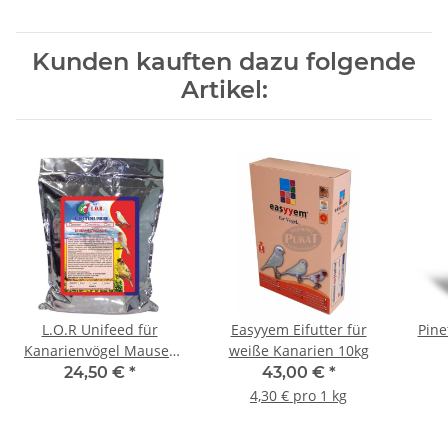
Kunden kauften dazu folgende
Artikel:
L.O.R Unifeed für
Easyyem Eifutter für
Pine
Kanarienvögel Mauser
weiße Kanarien 10kg
5kg
24,50 €
*
43,00 €
*
4,30 € pro 1 kg