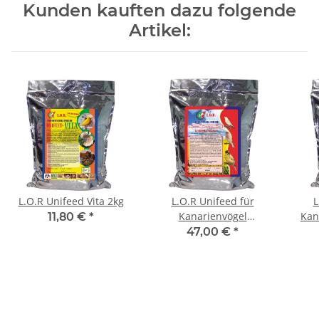
Kunden kauften dazu folgende
Artikel:
L.O.R Unifeed Vita 2kg
L.O.R Unifeed für
L
Kanarienvögel
Kan
11,80 €
*
Zuchtvorbereitung 10kg
47,00 €
*