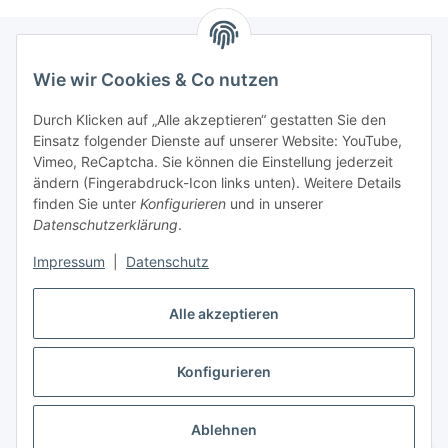
Wie wir Cookies & Co nutzen
Informationen
Durch Klicken auf „Alle akzeptieren“ gestatten Sie den
Einsatz folgender Dienste auf unserer Website: YouTube,
Gesetzliche Informationen
Vimeo, ReCaptcha. Sie können die Einstellung jederzeit
ändern (Fingerabdruck-Icon links unten). Weitere Details
Mein Konto
finden Sie unter
Konfigurieren
und in unserer
Datenschutzerklärung
.
Hosting, Design & JTL-Support
Impressum
|
Datenschutz
Alle akzeptieren
masterframe GmbH
Konfigurieren
Vertrag widerrufen
Ablehnen
* Alle Preise inkl. gesetzlicher USt., zzgl.
Versand