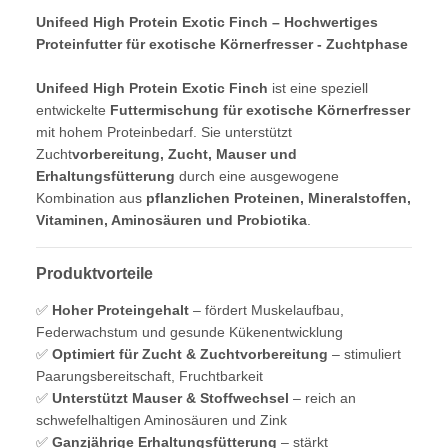
Unifeed High Protein Exotic Finch – Hochwertiges
Proteinfutter für exotische Körnerfresser - Zuchtphase
Unifeed High Protein Exotic Finch
ist eine speziell
entwickelte
Futtermischung für exotische Körnerfresser
mit hohem Proteinbedarf. Sie unterstützt
Zucht
vorbereitung, Zucht, Mauser und
Erhaltungsfütterung
durch eine ausgewogene
Kombination aus
pflanzlichen Proteinen, Mineralstoffen,
Vitaminen, Aminosäuren und Probiotika
.
Produktvorteile
✅
Hoher Proteingehalt
– fördert Muskelaufbau,
Federwachstum und gesunde Kükenentwicklung
✅
Optimiert für Zucht & Zuchtvorbereitung
– stimuliert
Paarungsbereitschaft, Fruchtbarkeit
✅
Unterstützt Mauser & Stoffwechsel
– reich an
schwefelhaltigen Aminosäuren und Zink
✅
Ganzjährige Erhaltungsfütterung
– stärkt