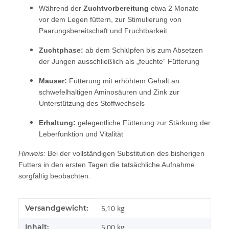
Während der
Zuchtvorbereitung
etwa 2 Monate
vor dem Legen füttern, zur Stimulierung von
Paarungsbereitschaft und Fruchtbarkeit
Zuchtphase:
ab dem Schlüpfen bis zum Absetzen
der Jungen ausschließlich als „feuchte“ Fütterung
Mauser:
Fütterung mit erhöhtem Gehalt an
schwefelhaltigen Aminosäuren und Zink zur
Unterstützung des Stoffwechsels
Erhaltung:
gelegentliche Fütterung zur Stärkung der
Leberfunktion und Vitalität
Hinweis:
Bei der vollständigen Substitution des bisherigen
Futters in den ersten Tagen die tatsächliche Aufnahme
sorgfältig beobachten.
Produkteigenschaft
Wert
Versandgewicht:
5,10 kg
Inhalt:
5,00 kg