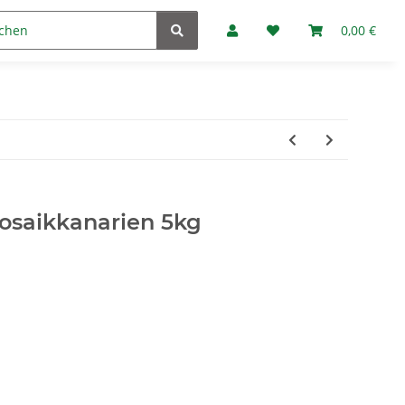
Marken
Fan-Club
0,00 €
Mosaikkanarien 5kg