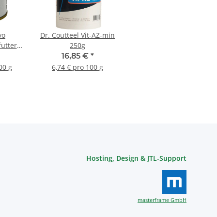
vo
Dr. Coutteel Vit-AZ-min
utter
250g
16,85 €
*
00 g
6,74 € pro 100 g
Hosting, Design & JTL-Support
masterframe GmbH