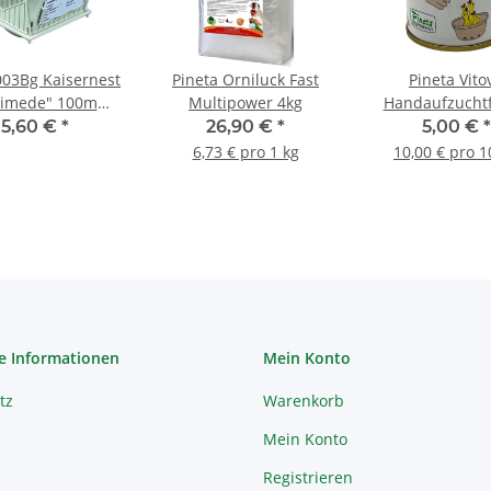
03Bg Kaisernest
Pineta Orniluck Fast
Pineta Vito
himede" 100mm
Multipower 4kg
Handaufzuchtf
beige
50g
5,60 €
*
26,90 €
*
5,00 €
*
6,73 € pro 1 kg
10,00 € pro 1
e Informationen
Mein Konto
tz
Warenkorb
Mein Konto
Registrieren