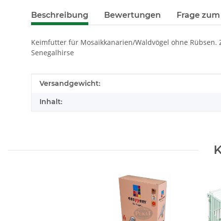
Beschreibung
Bewertungen
Frage zum 
Keimfutter für Mosaikkanarien/Waldvögel ohne Rübsen. Z
Senegalhirse
Produkteigenschaft
Wert
Versandgewicht:
Inhalt:
K