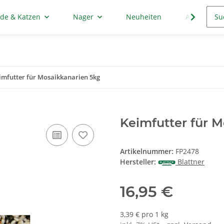
de & Katzen
Nager
Neuheiten
Aktion
imfutter für Mosaikkanarien 5kg
Keimfutter für 
Artikelnummer:
FP2478
Hersteller:
Blattner
16,95 €
3,39 € pro 1 kg