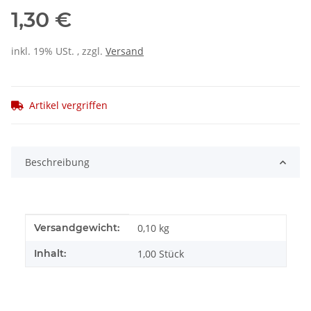
1,30 €
inkl. 19% USt. , zzgl.
Versand
Artikel vergriffen
Beschreibung
Produkteigenschaft
Wert
Versandgewicht:
0,10 kg
Inhalt:
1,00 Stück