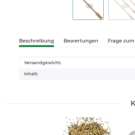
Beschreibung
Bewertungen
Frage zum 
Produkteigenschaft
Wert
Versandgewicht:
Inhalt:
K