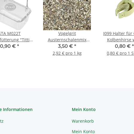
STA M022T
Vogelgrit
I099 Halter für
ütterung "Titti"
Austernschalenmix
Kolbenhirse 
trsp
small 1,2kg
0,90 €
*
3,50 €
*
0,80 €
*
2,92 € pro 1 kg
0,80 € pro 1 
e Informationen
Mein Konto
tz
Warenkorb
Mein Konto