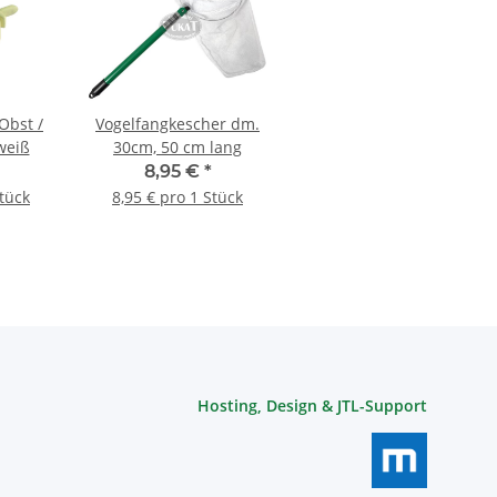
 Obst /
Vogelfangkescher dm.
weiß
30cm, 50 cm lang
8,95 €
*
Stück
8,95 € pro 1 Stück
Hosting, Design & JTL-Support