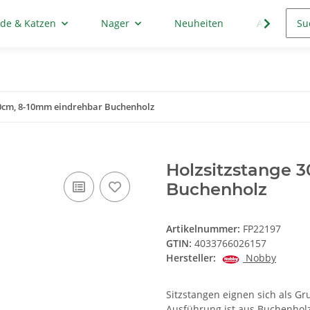
de & Katzen
Nager
Neuheiten
Aktion
30cm, 8-10mm eindrehbar Buchenholz
Holzsitzstange 
Buchenholz
Artikelnummer:
FP22197
GTIN:
4033766026157
Hersteller:
Nobby
Sitzstangen eignen sich als Gr
Ausführung ist aus Buchenholz