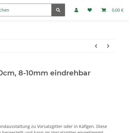
Marken
Fan-Club
0,00 €
30cm, 8-10mm eindrehbar
undausstattung zu Vorsatzgitter oder in Käfigen. Diese
 hergestellt und kann im Vorsatzgitter eingeklemmt