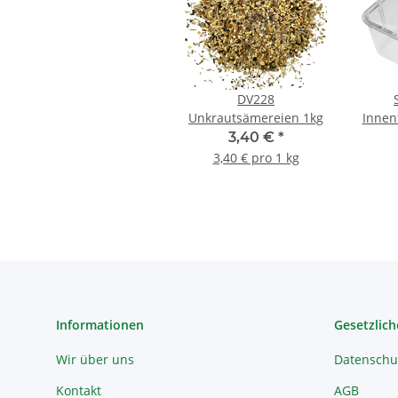
DV228
Unkrautsämereien 1kg
Innenf
3,40 €
*
3,40 € pro 1 kg
Informationen
Gesetzlich
Wir über uns
Datenschu
Kontakt
AGB