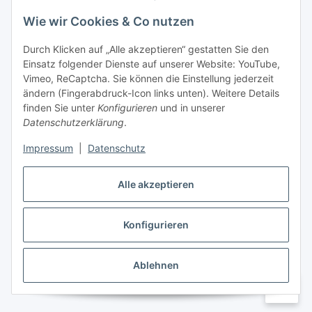
Wie wir Cookies & Co nutzen
Informationen
Durch Klicken auf „Alle akzeptieren“ gestatten Sie den
Einsatz folgender Dienste auf unserer Website: YouTube,
Gesetzliche Informationen
Vimeo, ReCaptcha. Sie können die Einstellung jederzeit
ändern (Fingerabdruck-Icon links unten). Weitere Details
Mein Konto
finden Sie unter
Konfigurieren
und in unserer
Datenschutzerklärung
.
Hosting, Design & JTL-Support
Impressum
|
Datenschutz
Alle akzeptieren
masterframe GmbH
Konfigurieren
Vertrag widerrufen
Ablehnen
* Alle Preise inkl. gesetzlicher USt., zzgl.
Versand