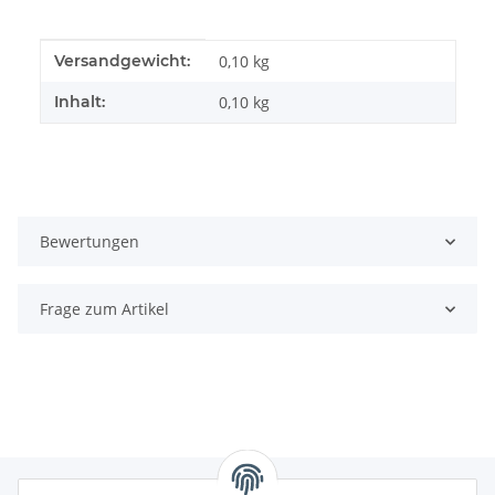
Produkteigenschaft
Wert
Versandgewicht:
0,10 kg
Inhalt:
0,10 kg
Bewertungen
Frage zum Artikel