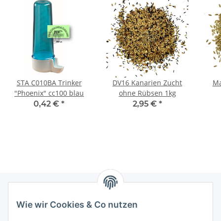
STA C010BA Trinker
DV16 Kanarien Zucht
Ma
"Phoenix" cc100 blau
ohne Rübsen 1kg
K
0,42 €
*
2,95 €
*
Wie wir Cookies & Co nutzen
Informationen