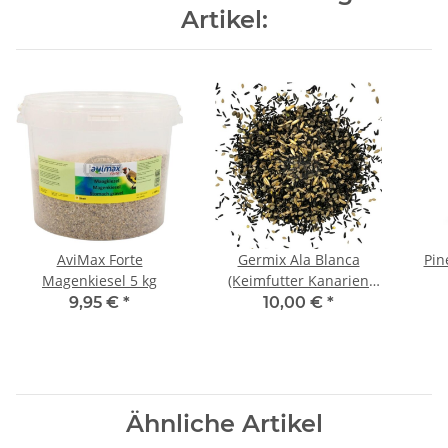
Artikel:
AviMax Forte
Germix Ala Blanca
Pin
Magenkiesel 5 kg
(Keimfutter Kanarien
Mosaik/Weißflügel) 1kg
9,95 €
*
10,00 €
*
Ähnliche Artikel