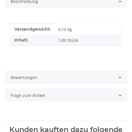
Beschreibung
Produkteigenschaft
Wert
Versandgewicht:
0,10 kg
Inhalt:
1,00 Stück
Bewertungen
Frage zum Artikel
Kunden kauften dazu folgende