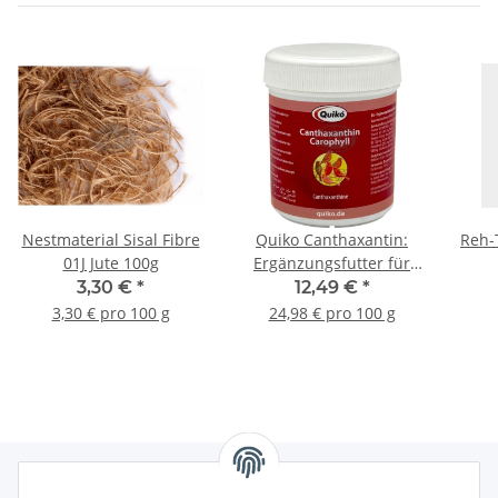
Nestmaterial Sisal Fibre
Quiko Canthaxantin:
Reh-
01J Jute 100g
Ergänzungsfutter für
Vögel mit Rotfärbung
3,30 €
*
12,49 €
*
50g
3,30 € pro 100 g
24,98 € pro 100 g