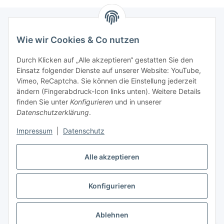
Wie wir Cookies & Co nutzen
Informationen
Durch Klicken auf „Alle akzeptieren“ gestatten Sie den
Einsatz folgender Dienste auf unserer Website: YouTube,
Gesetzliche Informationen
Vimeo, ReCaptcha. Sie können die Einstellung jederzeit
ändern (Fingerabdruck-Icon links unten). Weitere Details
Mein Konto
finden Sie unter
Konfigurieren
und in unserer
Datenschutzerklärung
.
Hosting, Design & JTL-Support
Impressum
|
Datenschutz
Alle akzeptieren
masterframe GmbH
Konfigurieren
Vertrag widerrufen
Ablehnen
* Alle Preise inkl. gesetzlicher USt., zzgl.
Versand