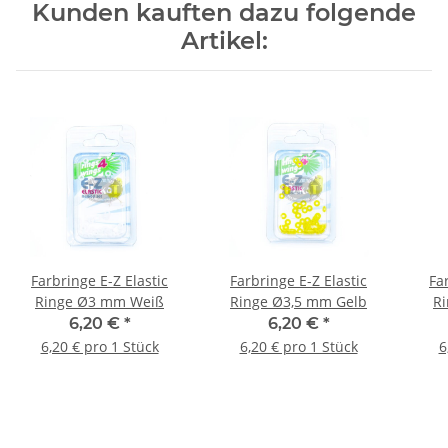
Kunden kauften dazu folgende
Artikel:
Farbringe E-Z Elastic
Farbringe E-Z Elastic
Fa
Ringe Ø3 mm Weiß
Ringe Ø3,5 mm Gelb
R
6,20 €
*
6,20 €
*
6,20 € pro 1 Stück
6,20 € pro 1 Stück
6