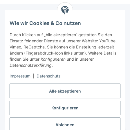
Wie wir Cookies & Co nutzen
Informationen
Durch Klicken auf „Alle akzeptieren“ gestatten Sie den
Einsatz folgender Dienste auf unserer Website: YouTube,
Gesetzliche Informationen
Vimeo, ReCaptcha. Sie können die Einstellung jederzeit
ändern (Fingerabdruck-Icon links unten). Weitere Details
Mein Konto
finden Sie unter
Konfigurieren
und in unserer
Datenschutzerklärung
.
Hosting, Design & JTL-Support
Impressum
|
Datenschutz
Alle akzeptieren
masterframe GmbH
Konfigurieren
Vertrag widerrufen
Ablehnen
* Alle Preise inkl. gesetzlicher USt., zzgl.
Versand