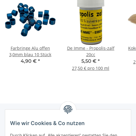
Farbringe Alu offen
De Imme - Propolis-zalf
Kok
3,0mm blau 10 Stück
20cc
4,90 €
*
5,50 €
*
2
27,50 € pro 100 ml
Wie wir Cookies & Co nutzen
Informationen
Durch Klicken auf „Alle akzeptieren“ gestatten Sie den