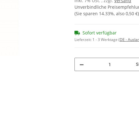
inkl. 7% USt. , zzgl.
Versand
Unverbindliche Preisempfehlun
(Sie sparen
14.33%
, also
0,50 €
)
Sofort verfügbar
Lieferzeit:
1 - 3 Werktage
(DE - Ausla
S