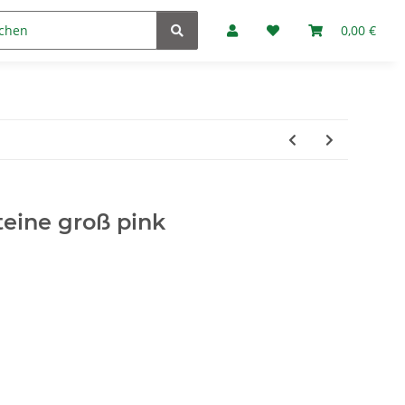
Marken
Fan-Club
0,00 €
teine groß pink