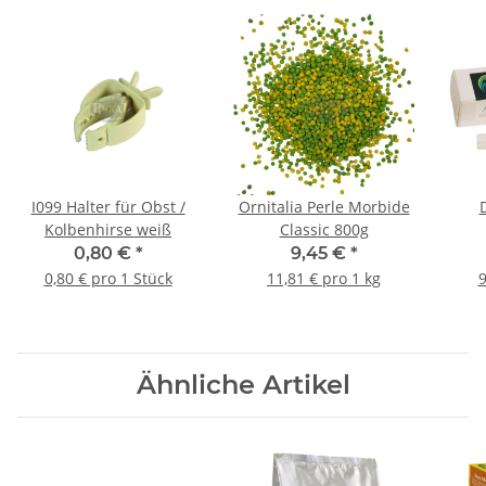
I099 Halter für Obst /
Ornitalia Perle Morbide
Kolbenhirse weiß
Classic 800g
0,80 €
*
9,45 €
*
0,80 € pro 1 Stück
11,81 € pro 1 kg
9
Ähnliche Artikel