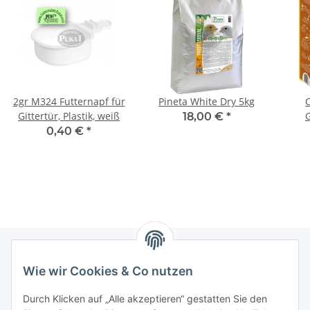
2gr M324 Futternapf für
Pineta White Dry 5kg
C
Gittertür, Plastik, weiß
18,00 €
*
0,40 €
*
Wie wir Cookies & Co nutzen
Informationen
Durch Klicken auf „Alle akzeptieren“ gestatten Sie den