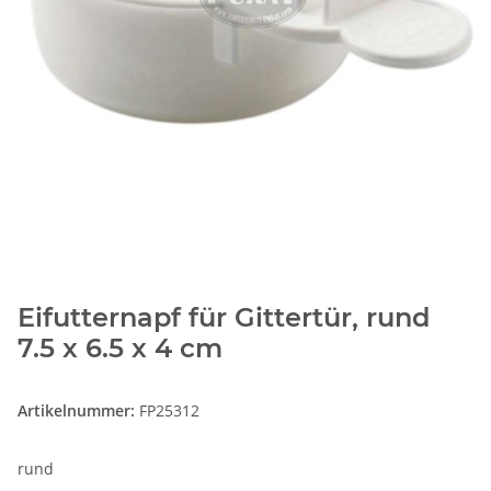
Eifutternapf für Gittertür, rund
7.5 x 6.5 x 4 cm
Artikelnummer:
FP25312
rund