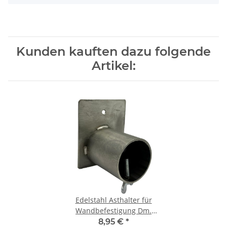
Kunden kauften dazu folgende
Artikel:
Edelstahl Asthalter für
Wandbefestigung Dm.
40mm
8,95 €
*