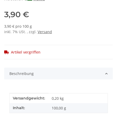
3,90 €
3,90 € pro 100 g
inkl. 7% USt. , zzgl.
Versand
Artikel vergriffen
Beschreibung
Produkteigenschaft
Wert
Versandgewicht:
0,20 kg
Inhalt:
100,00 g