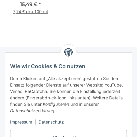
200ml
15,49 €
*
7,74 € pro 100 ml
Wie wir Cookies & Co nutzen
Informationen
Durch Klicken auf „Alle akzeptieren“ gestatten Sie den
Einsatz folgender Dienste auf unserer Website: YouTube,
Gesetzliche Informationen
Vimeo, ReCaptcha. Sie können die Einstellung jederzeit
ändern (Fingerabdruck-Icon links unten). Weitere Details
Mein Konto
finden Sie unter
Konfigurieren
und in unserer
Datenschutzerklärung
.
Hosting, Design & JTL-Support
Impressum
|
Datenschutz