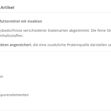
Artikel
uttermittel mit Insekten
ungsbedürfnisse verschiedener Exotenarten abgestimmt. Die feine 
Inhaltsstoffen.
ekten angereichert
, die eine zusätzliche Proteinquelle darstelle
in
d Spurenelementen