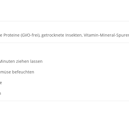
he Proteine (GVO-frei), getrocknete Insekten, Vitamin-Mineral-Spur
 Minuten ziehen lassen
Gemüse befeuchten
e
n