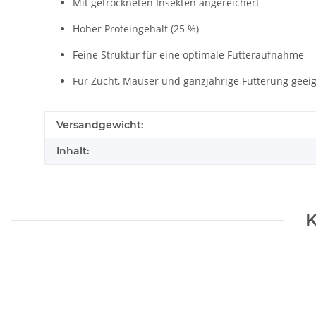
Mit getrockneten Insekten angereichert
Hoher Proteingehalt (25 %)
Feine Struktur für eine optimale Futteraufnahme
Für Zucht, Mauser und ganzjährige Fütterung geei
Produkteigenschaft
Wert
Versandgewicht:
Inhalt:
K