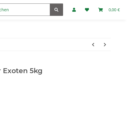
Marken
Fan-Club
0,00 €
r Exoten 5kg