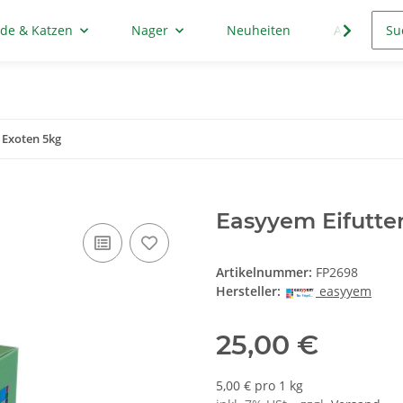
de & Katzen
Nager
Neuheiten
Aktion
 Exoten 5kg
Easyyem Eifutte
Artikelnummer:
FP2698
Hersteller:
easyyem
25,00 €
5,00 € pro 1 kg