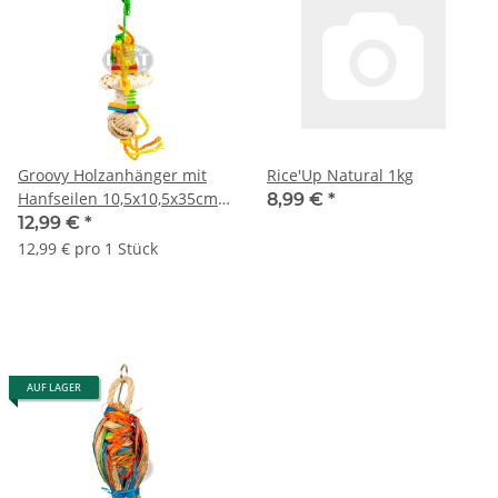
Groovy Holzanhänger mit
Rice'Up Natural 1kg
Hanfseilen 10,5x10,5x35cm
8,99 €
*
mehrfarbig
12,99 €
*
12,99 € pro 1 Stück
AUF LAGER