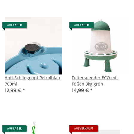
AUF LAGER
AUF LAGER
Anti-Schlingnapf Petrolblau
Futterspender ECO mit
700ml
Füßen 3kg grün
12,99 €
*
14,99 €
*
AUF LAGER
AUSVERKAUFT