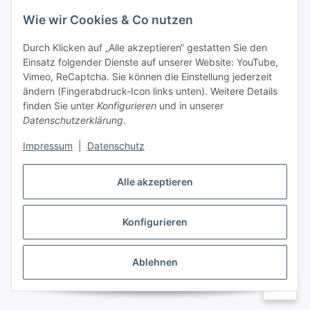
Wie wir Cookies & Co nutzen
Informationen
Durch Klicken auf „Alle akzeptieren“ gestatten Sie den
Einsatz folgender Dienste auf unserer Website: YouTube,
Gesetzliche Informationen
Vimeo, ReCaptcha. Sie können die Einstellung jederzeit
ändern (Fingerabdruck-Icon links unten). Weitere Details
Mein Konto
finden Sie unter
Konfigurieren
und in unserer
Datenschutzerklärung
.
Hosting, Design & JTL-Support
Impressum
|
Datenschutz
Alle akzeptieren
masterframe GmbH
Konfigurieren
Vertrag widerrufen
Ablehnen
* Alle Preise inkl. gesetzlicher USt., zzgl.
Versand