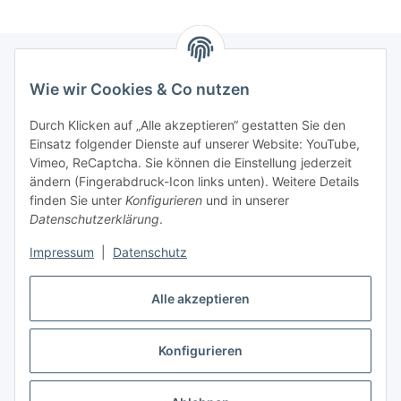
Wie wir Cookies & Co nutzen
Informationen
Durch Klicken auf „Alle akzeptieren“ gestatten Sie den
Einsatz folgender Dienste auf unserer Website: YouTube,
Gesetzliche Informationen
Vimeo, ReCaptcha. Sie können die Einstellung jederzeit
ändern (Fingerabdruck-Icon links unten). Weitere Details
Mein Konto
finden Sie unter
Konfigurieren
und in unserer
Datenschutzerklärung
.
Hosting, Design & JTL-Support
Impressum
|
Datenschutz
Alle akzeptieren
masterframe GmbH
Konfigurieren
Vertrag widerrufen