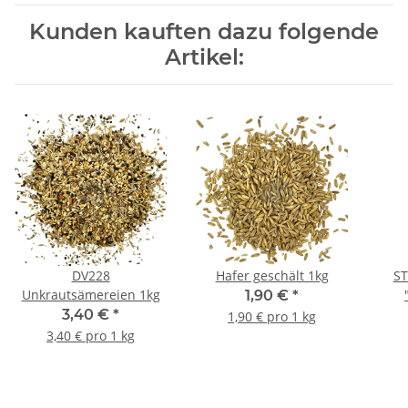
Kunden kauften dazu folgende
Artikel:
DV228
Hafer geschält 1kg
ST
Unkrautsämereien 1kg
1,90 €
*
3,40 €
*
1,90 € pro 1 kg
3,40 € pro 1 kg