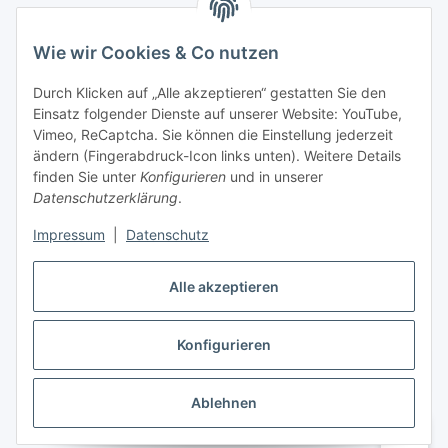
Wie wir Cookies & Co nutzen
Informationen
Durch Klicken auf „Alle akzeptieren“ gestatten Sie den
Einsatz folgender Dienste auf unserer Website: YouTube,
Gesetzliche Informationen
Vimeo, ReCaptcha. Sie können die Einstellung jederzeit
ändern (Fingerabdruck-Icon links unten). Weitere Details
Mein Konto
finden Sie unter
Konfigurieren
und in unserer
Datenschutzerklärung
.
Hosting, Design & JTL-Support
Impressum
|
Datenschutz
Alle akzeptieren
masterframe GmbH
Konfigurieren
Vertrag widerrufen
Ablehnen
* Alle Preise inkl. gesetzlicher USt., zzgl.
Versand