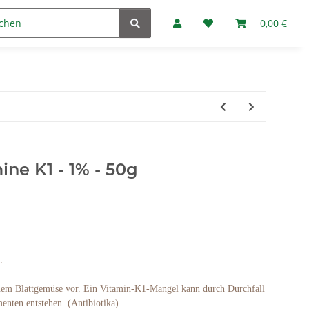
Marken
Fan-Club
0,00 €
ne K1 - 1% - 50g
.
nem Blattgemüse vor. Ein Vitamin-K1-Mangel kann durch Durchfall
nten entstehen. (Antibiotika)