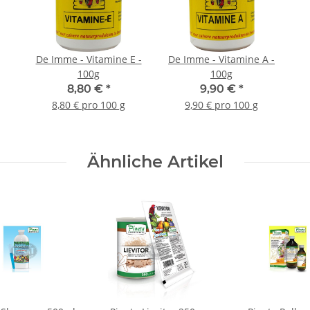
De Imme - Vitamine E -
De Imme - Vitamine A -
100g
100g
8,80 €
*
9,90 €
*
8,80 € pro 100 g
9,90 € pro 100 g
Ähnliche Artikel