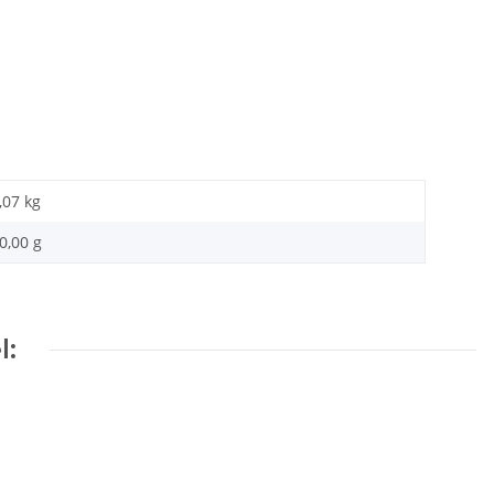
,07 kg
0,00 g
l: