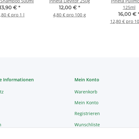
a Shampoo 500ml
Pineta Lievitor 250g
Pineta Pullmo
125ml
13,90 €
*
12,00 €
*
16,00 €
,80 € pro 1 l
4,80 € pro 100 g
12,80 € pro 1
e Informationen
Mein Konto
tz
Warenkorb
Mein Konto
Registrieren
m
Wunschliste
recht
Passwort vergessen