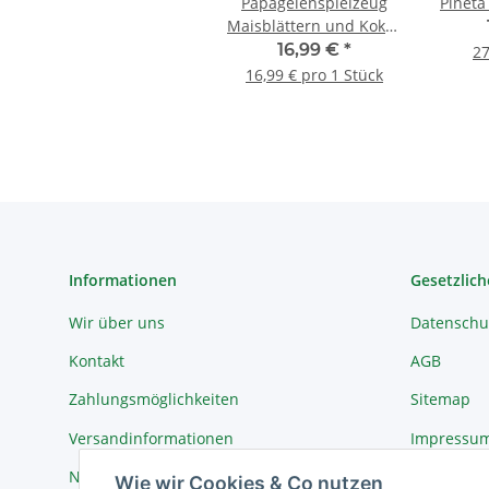
Papageienspielzeug
Pinet
Maisblättern und Kokos
19x22,9x6cm
16,99 €
*
27
16,99 € pro 1 Stück
Informationen
Gesetzlich
Wir über uns
Datenschu
Kontakt
AGB
Zahlungsmöglichkeiten
Sitemap
Versandinformationen
Impressu
Newsletter
Widerrufs
Wie wir Cookies & Co nutzen