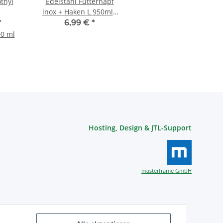
thyl
Edelstahl Futternapf
inox + Haken L 950ml -
15cm
*
6,99 €
*
00 ml
Hosting, Design & JTL-Support
masterframe GmbH