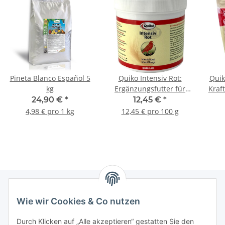
Pineta Blanco Español 5
Quiko Intensiv Rot:
Quik
kg
Ergänzungsfutter für
Kraf
alle Vögel mit Rotfaktor
für
24,90 €
*
12,45 €
*
100g
4,98 € pro 1 kg
12,45 € pro 100 g
Wie wir Cookies & Co nutzen
Informationen
Durch Klicken auf „Alle akzeptieren“ gestatten Sie den