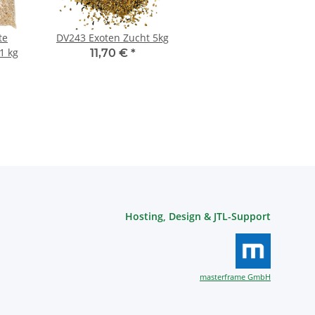
te
DV243 Exoten Zucht 5kg
1 kg
11,70 €
*
Hosting, Design & JTL-Support
masterframe GmbH