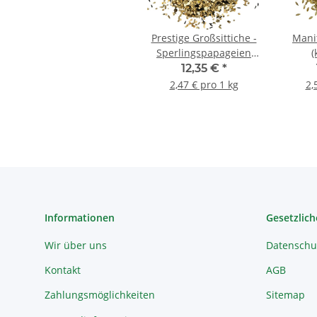
Prestige Großsittiche -
Mani
Sperlingspapageien
(
5kg
Kan
12,35 €
*
2,47 € pro 1 kg
2,
Informationen
Gesetzlich
Wir über uns
Datenschu
Kontakt
AGB
Zahlungsmöglichkeiten
Sitemap