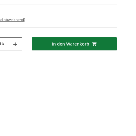
nd abweichend)
tk
In den Warenkorb