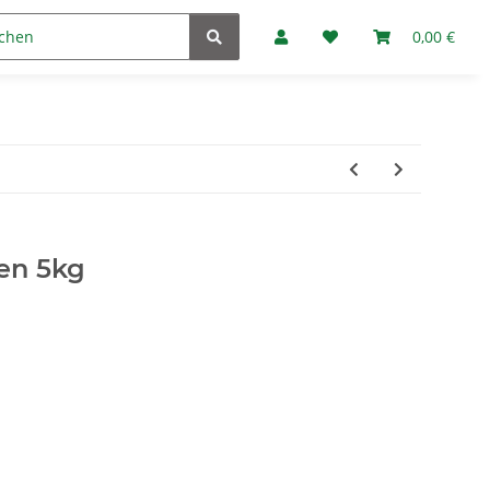
Marken
Fan-Club
0,00 €
en 5kg