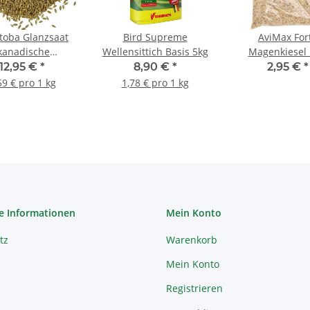
toba Glanzsaat
Bird Supreme
AviMax For
kanadische
Wellensittich Basis 5kg
Magenkiesel 
ariensaat) 5kg
12,95 €
*
8,90 €
*
2,95 €
*
59 € pro 1 kg
1,78 € pro 1 kg
e Informationen
Mein Konto
tz
Warenkorb
Mein Konto
Registrieren