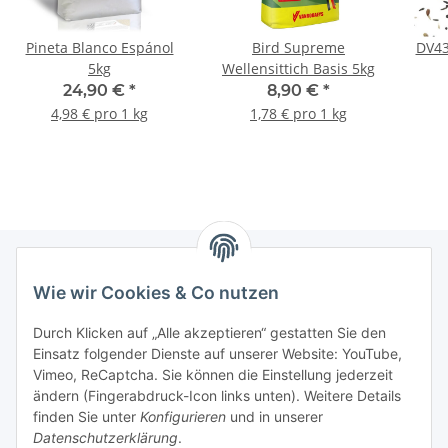
Pineta Blanco Espánol
Bird Supreme
DV43
5kg
Wellensittich Basis 5kg
24,90 €
*
8,90 €
*
4,98 € pro 1 kg
1,78 € pro 1 kg
Wie wir Cookies & Co nutzen
Informationen
Durch Klicken auf „Alle akzeptieren“ gestatten Sie den
Einsatz folgender Dienste auf unserer Website: YouTube,
Gesetzliche Informationen
Vimeo, ReCaptcha. Sie können die Einstellung jederzeit
ändern (Fingerabdruck-Icon links unten). Weitere Details
Mein Konto
finden Sie unter
Konfigurieren
und in unserer
Datenschutzerklärung
.