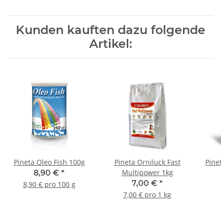
Kunden kauften dazu folgende
Artikel:
Pineta Oleo Fish 100g
Pineta Orniluck Fast
Pine
Multipower 1kg
8,90 €
*
7,00 €
*
8,90 € pro 100 g
7,00 € pro 1 kg