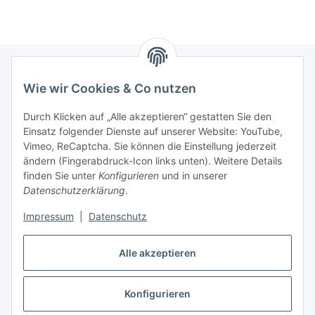
Wie wir Cookies & Co nutzen
Informationen
Durch Klicken auf „Alle akzeptieren“ gestatten Sie den
Einsatz folgender Dienste auf unserer Website: YouTube,
Gesetzliche Informationen
Vimeo, ReCaptcha. Sie können die Einstellung jederzeit
ändern (Fingerabdruck-Icon links unten). Weitere Details
Mein Konto
finden Sie unter
Konfigurieren
und in unserer
Datenschutzerklärung
.
Hosting, Design & JTL-Support
Impressum
|
Datenschutz
Alle akzeptieren
masterframe GmbH
Konfigurieren
Vertrag widerrufen