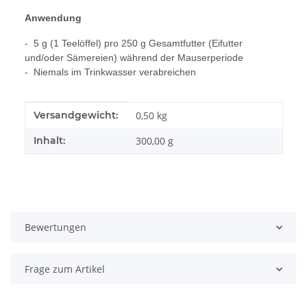
Anwendung
- 5 g (1 Teelöffel) pro 250 g Gesamtfutter (Eifutter
und/oder Sämereien) während der Mauserperiode
- Niemals im Trinkwasser verabreichen
Produkteigenschaft
Wert
Versandgewicht:
0,50 kg
Inhalt:
300,00 g
Bewertungen
Frage zum Artikel