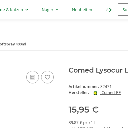
de & Katzen
Nager
Neuheiten
Aktion
oftspray 400ml
Comed Lysocur L
Artikelnummer:
82471
Hersteller:
Comed BE
15,95 €
39,87 € pro 1 l