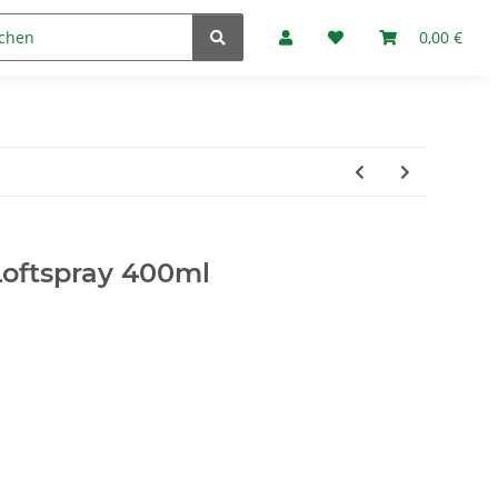
Marken
Fan-Club
0,00 €
oftspray 400ml