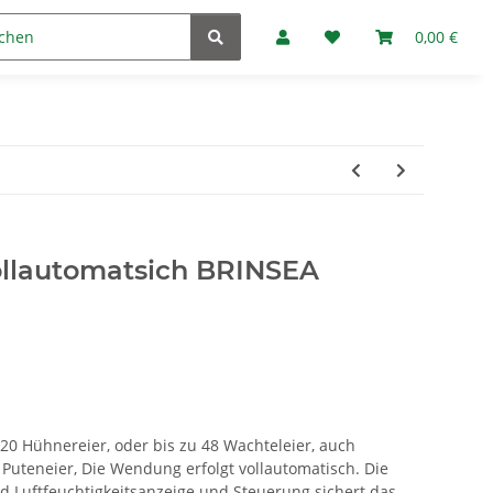
Marken
Fan-Club
0,00 €
llautomatsich BRINSEA
20 Hühnereier, oder bis zu 48 Wachteleier, auch
Puteneier, Die Wendung erfolgt vollautomatisch. Die
d Luftfeuchtigkeitsanzeige und Steuerung sichert das