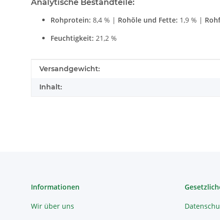
Analytische Bestandteile:
Rohprotein:
8,4 % |
Rohöle und Fette:
1,9 % |
Rohf
Feuchtigkeit:
21,2 %
Produkteigenschaft
Wert
Versandgewicht:
Inhalt:
Informationen
Gesetzlich
Wir über uns
Datenschu