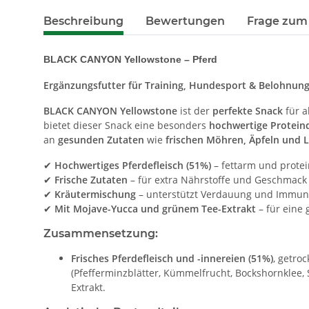
Beschreibung
Bewertungen
Frage zum 
BLACK CANYON Yellowstone – Pferd
Ergänzungsfutter für Training, Hundesport & Belohnun
BLACK CANYON Yellowstone
ist der
perfekte Snack
für a
bietet dieser Snack eine besonders
hochwertige Protein
an
gesunden Zutaten
wie
frischen Möhren, Äpfeln und 
✔
Hochwertiges Pferdefleisch (51%)
– fettarm und protei
✔
Frische Zutaten
– für extra Nährstoffe und Geschmack
✔
Kräutermischung
– unterstützt Verdauung und Immu
✔
Mit Mojave-Yucca und grünem Tee-Extrakt
– für eine
Zusammensetzung:
Frisches Pferdefleisch und -innereien (51%)
, getroc
(Pfefferminzblätter, Kümmelfrucht, Bockshornklee,
Extrakt.