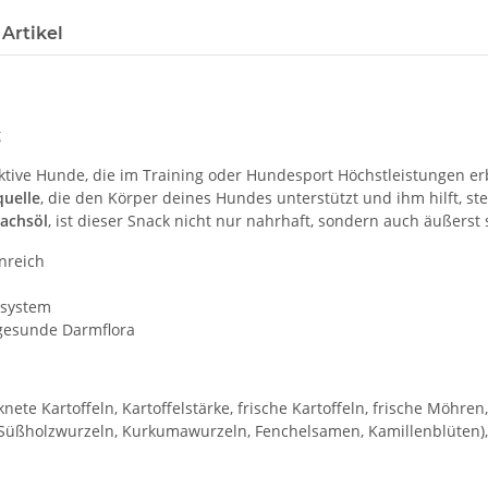
Artikel
g
ktive Hunde, die im Training oder Hundesport Höchstleistungen er
quelle
, die den Körper deines Hundes unterstützt und ihm hilft, ste
Lachsöl
, ist dieser Snack nicht nur nahrhaft, sondern auch äußerst
nreich
nsystem
 gesunde Darmflora
knete Kartoffeln, Kartoffelstärke, frische Kartoffeln, frische Möhren
 Süßholzwurzeln, Kurkumawurzeln, Fenchelsamen, Kamillenblüten), p