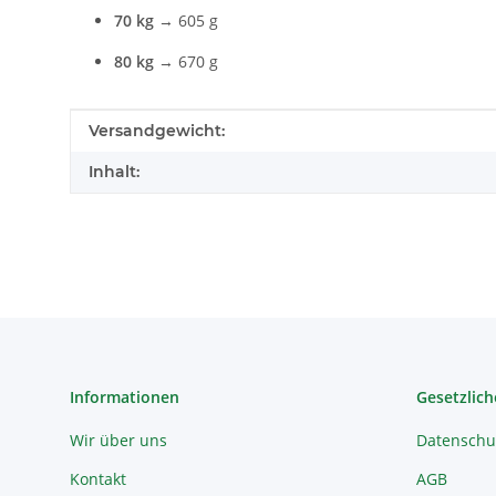
70 kg
→ 605 g
80 kg
→ 670 g
Produkteigenschaft
Wert
Versandgewicht:
Inhalt:
Informationen
Gesetzlich
Wir über uns
Datenschu
Kontakt
AGB