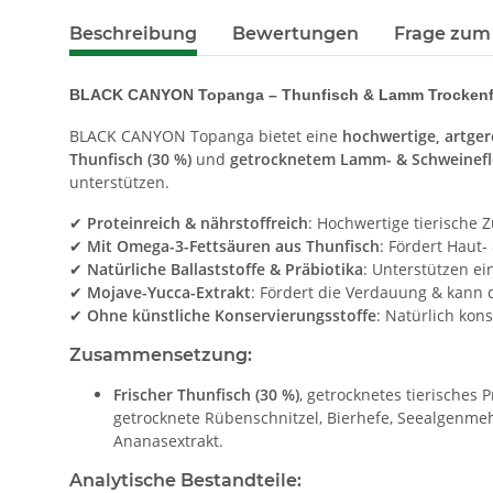
Beschreibung
Bewertungen
Frage zum 
BLACK CANYON Topanga – Thunfisch & Lamm Trockenfu
BLACK CANYON Topanga bietet eine
hochwertige, artge
Thunfisch (30 %)
und
getrocknetem Lamm- & Schweinefle
unterstützen.
✔
Proteinreich & nährstoffreich
: Hochwertige tierische 
✔
Mit Omega-3-Fettsäuren aus Thunfisch
: Fördert Haut-
✔
Natürliche Ballaststoffe & Präbiotika
: Unterstützen e
✔
Mojave-Yucca-Extrakt
: Fördert die Verdauung & kann
✔
Ohne künstliche Konservierungsstoffe
: Natürlich kon
Zusammensetzung:
Frischer Thunfisch (30 %)
, getrocknetes tierisches 
getrocknete Rübenschnitzel, Bierhefe, Seealgenmehl
Ananasextrakt.
Analytische Bestandteile: