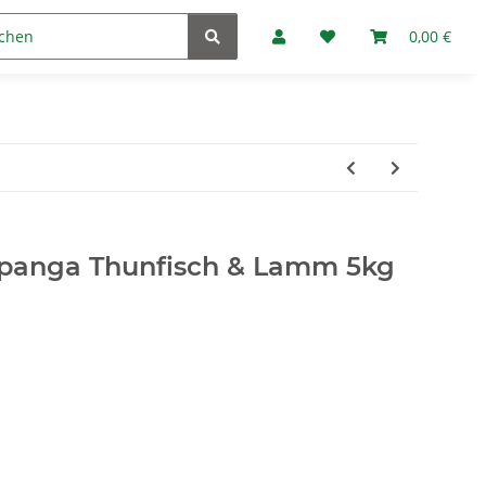
Marken
Fan-Club
0,00 €
opanga Thunfisch & Lamm 5kg