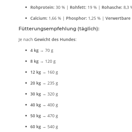
Rohprotein:
30 % |
Rohfett:
19 % |
Rohasche:
8,3 
Calcium:
1,66 % |
Phosphor:
1,25 % |
Verwertbare 
Fütterungsempfehlung (täglich):
Je nach
Gewicht des Hundes
:
4 kg
→ 70 g
8 kg
→ 120 g
12 kg
→ 160 g
20 kg
→ 235 g
30 kg
→ 320 g
40 kg
→ 400 g
50 kg
→ 470 g
60 kg
→ 540 g