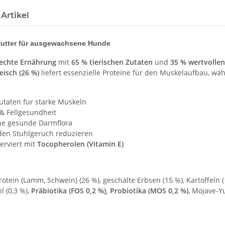
Artikel
tter für ausgewachsene Hunde
rechte Ernährung
mit
65 % tierischen Zutaten
und
35 % wertvollen
isch (26 %)
liefert essenzielle Proteine für den Muskelaufbau, w
Zutaten für starke Muskeln
 & Fellgesundheit
ine gesunde Darmflora
 den Stuhlgeruch reduzieren
serviert mit
Tocopherolen (Vitamin E)
Protein (Lamm, Schwein) (26 %), geschälte Erbsen (15 %), Kartoffeln
 (0,3 %),
Präbiotika (FOS 0,2 %), Probiotika (MOS 0,2 %)
, Mojave-Y