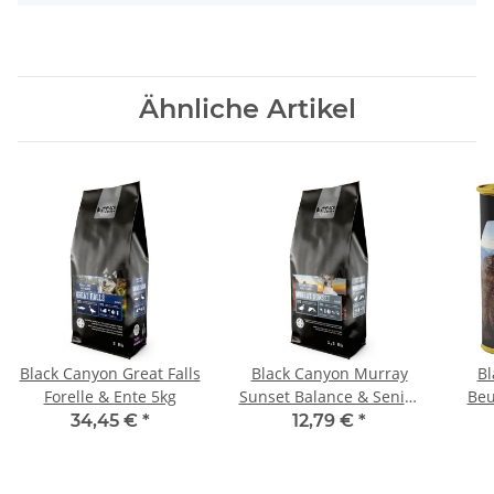
Ähnliche Artikel
Black Canyon Great Falls
Black Canyon Murray
Bl
Forelle & Ente 5kg
Sunset Balance & Senior
Beu
Truthahn & Lachs 1,5
34,45 €
*
12,79 €
*