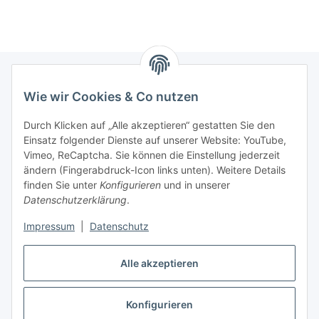
Wie wir Cookies & Co nutzen
Informationen
Durch Klicken auf „Alle akzeptieren“ gestatten Sie den
Einsatz folgender Dienste auf unserer Website: YouTube,
Gesetzliche Informationen
Vimeo, ReCaptcha. Sie können die Einstellung jederzeit
ändern (Fingerabdruck-Icon links unten). Weitere Details
Mein Konto
finden Sie unter
Konfigurieren
und in unserer
Datenschutzerklärung
.
Hosting, Design & JTL-Support
Impressum
|
Datenschutz
Alle akzeptieren
masterframe GmbH
Konfigurieren