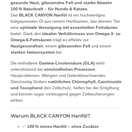
gesunde Haut, glänzendes Fell und starke Abwehr
100 % Naturkraft – für Hunde & Katzen.
Das
BLACK CANYON Hanföl
ist ein hochwertiges,
kaltgepresstes Öl aus reinem Hanfsamen, das deinem Tier
eine
optimale Versorgung mit essentiellen Fettsäuren
bietet. Dank des
idealen Verhältnisses von Omega-3- zu
Omega-6-Fettsäuren
trägt es effektiv zur
Hautgesundheit
, einem
glänzenden Fell
und einem
starken Immunsystem
bei.
Die enthaltene
Gamma-Linolensäure (GLA)
wirkt
unterstützend bei
entzündlichen Prozessen
,
Hautproblemen, Allergien und Gelenkbeschwerden.
Gleichzeitig fördern
natürliches Chlorophyll, Carotinoide
und Tocopherol
den Zellschutz, helfen bei der Entgiftung
und können sogar vorbeugend gegen Zellwucherungen
wirken.
Warum BLACK CANYON Hanföl?
✅
100 % reines Hanföl – ohne Zusätze