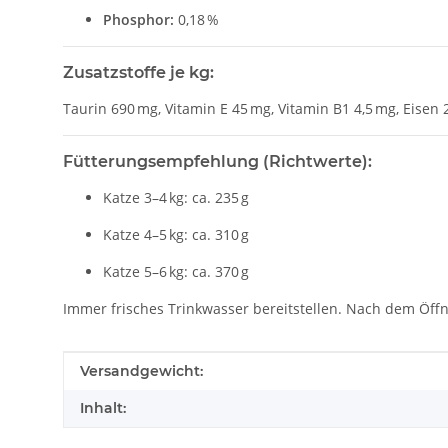
Phosphor:
0,18 %
Zusatzstoffe je kg:
Taurin 690 mg, Vitamin E 45 mg, Vitamin B1 4,5 mg, Eisen 
Fütterungsempfehlung (Richtwerte):
Katze 3–4 kg: ca. 235 g
Katze 4–5 kg: ca. 310 g
Katze 5–6 kg: ca. 370 g
Immer frisches Trinkwasser bereitstellen. Nach dem Öf
Produkteigenschaft
Wert
Versandgewicht:
Inhalt: