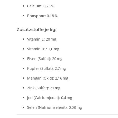
Calcium:
0,23 %
Phosphor:
0,18 %
Zusatzstoffe je kg:
Vitamin E: 20 mg
Vitamin B1: 2,6 mg
Eisen (Sulfat): 20 mg
Kupfer (Sulfat): 2,7 mg
Mangan (Oxid): 2,16 mg
Zink (Sulfat): 21 mg
Jod (Calciumjodat): 0,4 mg
Selen (Natriumselenit): 0,08 mg