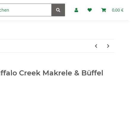
Marken
Fan-Club
0,00 €
falo Creek Makrele & Büffel