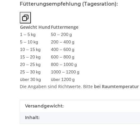
Fütterungsempfehlung (Tagesration):
Gewicht Hund
Futtermenge
1 – 5 kg
50 – 200 g
5 – 10 kg
200 – 400 g
10 – 15 kg
400 – 600 g
15 – 20 kg
600 – 800 g
20 – 25 kg
800 – 1000 g
25 – 30 kg
1000 – 1200 g
über 30 kg
über 1200 g
Die Angaben sind Richtwerte. Bitte
bei Raumtemperatur 
Produkteigenschaft
Wert
Versandgewicht:
Inhalt: