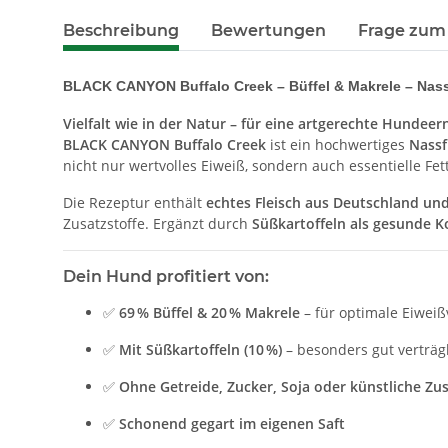
Beschreibung
Bewertungen
Frage zum 
BLACK CANYON Buffalo Creek – Büffel & Makrele – Nas
Vielfalt wie in der Natur – für eine artgerechte Hundee
BLACK CANYON Buffalo Creek
ist ein hochwertiges
Nassf
nicht nur wertvolles Eiweiß, sondern auch essentielle F
Die Rezeptur enthält
echtes Fleisch aus Deutschland und
Zusatzstoffe. Ergänzt durch
Süßkartoffeln als gesunde K
Dein Hund profitiert von:
✅
69 % Büffel & 20 % Makrele
– für optimale Eiwei
✅
Mit Süßkartoffeln (10 %)
– besonders gut verträg
✅
Ohne Getreide, Zucker, Soja oder künstliche Zu
✅
Schonend gegart im eigenen Saft