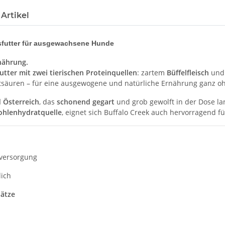
Artikel
sfutter für ausgewachsene Hunde
rnährung.
utter mit zwei tierischen Proteinquellen
: zartem
Büffelfleisch
und 
ettsäuren – für eine ausgewogene und natürliche Ernährung ganz o
 Österreich
, das
schonend gegart
und grob gewolft in der Dose la
ohlenhydratquelle
, eignet sich Buffalo Creek auch hervorragend 
ßversorgung
lich
sätze