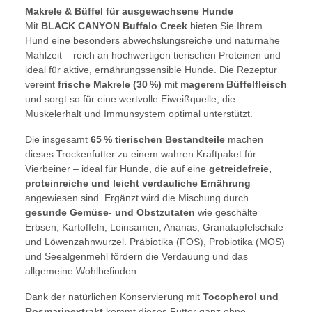
Makrele & Büffel für ausgewachsene Hunde
Mit
BLACK CANYON Buffalo Creek
bieten Sie Ihrem
Hund eine besonders abwechslungsreiche und naturnahe
Mahlzeit – reich an hochwertigen tierischen Proteinen und
ideal für aktive, ernährungssensible Hunde. Die Rezeptur
vereint
frische Makrele (30 %)
mit
magerem Büffelfleisch
und sorgt so für eine wertvolle Eiweißquelle, die
Muskelerhalt und Immunsystem optimal unterstützt.
Die insgesamt
65 % tierischen Bestandteile
machen
dieses Trockenfutter zu einem wahren Kraftpaket für
Vierbeiner – ideal für Hunde, die auf eine
getreidefreie,
proteinreiche und leicht verdauliche Ernährung
angewiesen sind. Ergänzt wird die Mischung durch
gesunde Gemüse- und Obstzutaten
wie geschälte
Erbsen, Kartoffeln, Leinsamen, Ananas, Granatapfelschale
und Löwenzahnwurzel. Präbiotika (FOS), Probiotika (MOS)
und Seealgenmehl fördern die Verdauung und das
allgemeine Wohlbefinden.
Dank der natürlichen Konservierung mit
Tocopherol und
Rosmarinextrakt
kommt dieses Futter ganz ohne