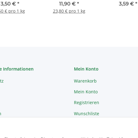
gersaat 1kg
3,50 €
*
11,90 €
*
3,59 €
*
50 € pro 1 kg
23,80 € pro 1 kg
e Informationen
Mein Konto
tz
Warenkorb
Mein Konto
Registrieren
m
Wunschliste
recht
Passwort vergessen