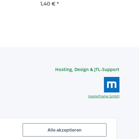
Air" mit Metallhaken
1,40 €
*
und Belüftung trsp
Hosting, Design & JTL-Support
masterframe GmbH
Alle akzeptieren