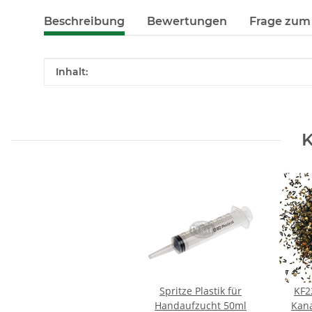
Beschreibung
Bewertungen
Frage zum 
Produkteigenschaft
Wert
Inhalt:
K
Spritze Plastik für
KF2
Handaufzucht 50ml
Kana