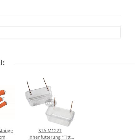
l:
stange
STA M122T
5cm
Innenfütterung "Titti