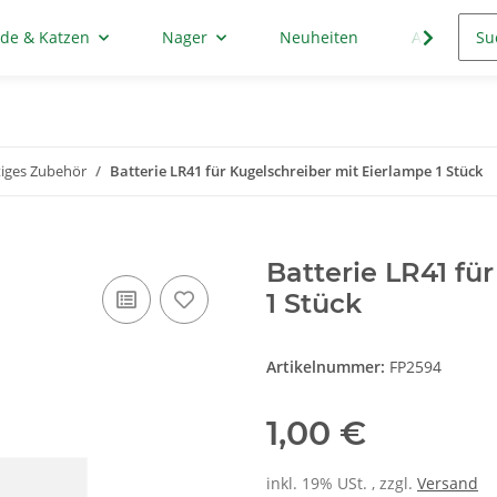
de & Katzen
Nager
Neuheiten
Aktion
iges Zubehör
Batterie LR41 für Kugelschreiber mit Eierlampe 1 Stück
Batterie LR41 fü
1 Stück
Artikelnummer:
FP2594
1,00 €
inkl. 19% USt. , zzgl.
Versand