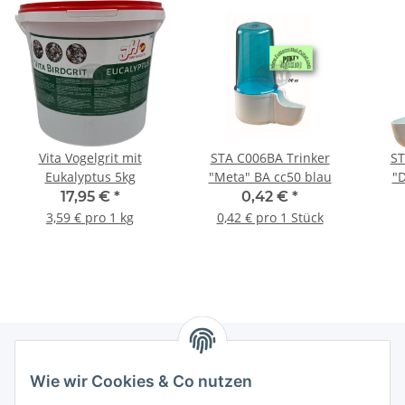
Vita Vogelgrit mit
STA C006BA Trinker
ST
Eukalyptus 5kg
"Meta" BA cc50 blau
"D
17,95 €
*
0,42 €
*
3,59 € pro 1 kg
0,42 € pro 1 Stück
Wie wir Cookies & Co nutzen
Informationen