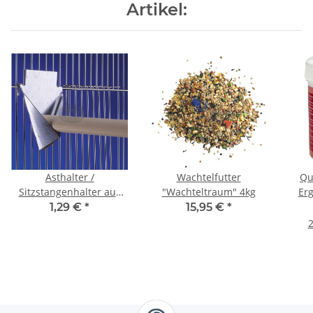
Artikel:
Asthalter /
Wachtelfutter
Qu
Sitzstangenhalter aus
"Wachteltraum" 4kg
Er
Metall klein, 8,0x10,5cm
Vög
1,29 €
*
15,95 €
*
2