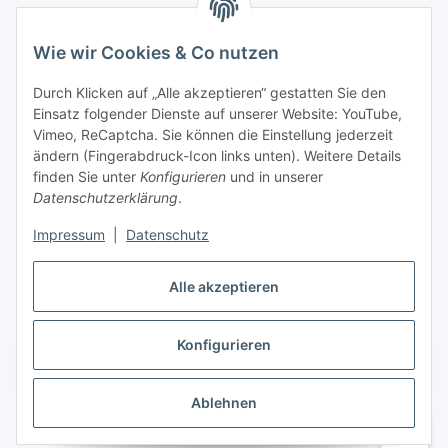
Wie wir Cookies & Co nutzen
Informationen
Durch Klicken auf „Alle akzeptieren“ gestatten Sie den
Einsatz folgender Dienste auf unserer Website: YouTube,
Gesetzliche Informationen
Vimeo, ReCaptcha. Sie können die Einstellung jederzeit
ändern (Fingerabdruck-Icon links unten). Weitere Details
Mein Konto
finden Sie unter
Konfigurieren
und in unserer
Datenschutzerklärung
.
Hosting, Design & JTL-Support
Impressum
|
Datenschutz
Alle akzeptieren
masterframe GmbH
Konfigurieren
Vertrag widerrufen
Ablehnen
* Alle Preise inkl. gesetzlicher USt., zzgl.
Versand