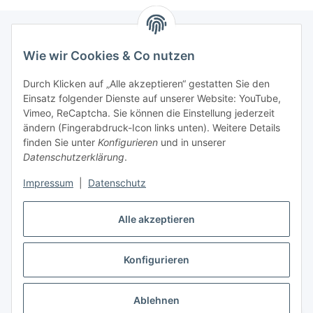
Wie wir Cookies & Co nutzen
Informationen
Durch Klicken auf „Alle akzeptieren“ gestatten Sie den
Einsatz folgender Dienste auf unserer Website: YouTube,
Gesetzliche Informationen
Vimeo, ReCaptcha. Sie können die Einstellung jederzeit
ändern (Fingerabdruck-Icon links unten). Weitere Details
Mein Konto
finden Sie unter
Konfigurieren
und in unserer
Datenschutzerklärung
.
Hosting, Design & JTL-Support
Impressum
|
Datenschutz
Alle akzeptieren
masterframe GmbH
Konfigurieren
Vertrag widerrufen
Ablehnen
* Alle Preise inkl. gesetzlicher USt., zzgl.
Versand