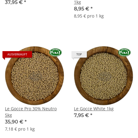
1kg
37,95 €
*
8,95 €
*
8,95 € pro 1 kg
AUSVERKAUFT
TOP
Le Gocce Pro 30% Neutro
Le Gocce White 1kg
5kg
7,95 €
*
35,90 €
*
7,18 € pro 1 kg