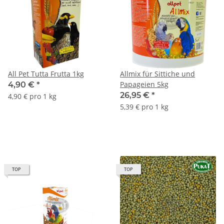
All Pet Tutta Frutta 1kg
Allmix für Sittiche und
Papageien 5kg
4,90 €
*
26,95 €
*
4,90 € pro 1 kg
5,39 € pro 1 kg
TOP
TOP